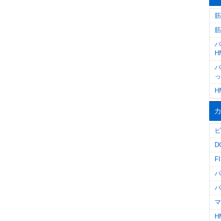
筋
筋
バ
H
バ
っ
H
ビ
D
F
パ
パ
マ
H