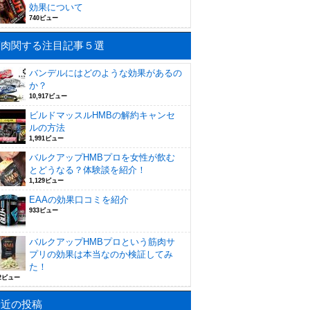
効果について
740ビュー
筋肉関する注目記事５選
バンデルにはどのような効果があるの
か？
10,917ビュー
ビルドマッスルHMBの解約キャンセ
ルの方法
1,991ビュー
バルクアップHMBプロを女性が飲む
とどうなる？体験談を紹介！
1,129ビュー
EAAの効果口コミを紹介
933ビュー
バルクアップHMBプロという筋肉サ
プリの効果は本当なのか検証してみ
た！
92ビュー
最近の投稿