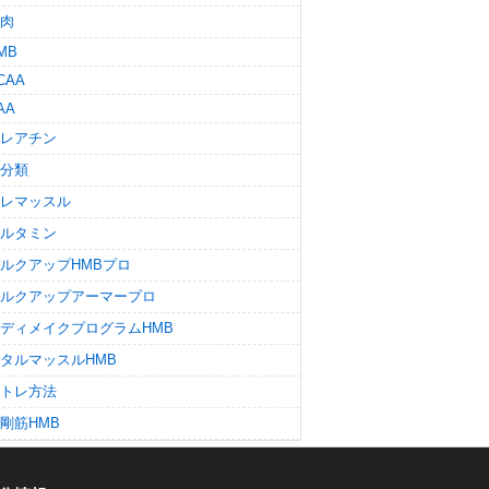
肉
MB
CAA
AA
レアチン
分類
レマッスル
ルタミン
ルクアップHMBプロ
ルクアップアーマープロ
ディメイクプログラムHMB
タルマッスルHMB
トレ方法
剛筋HMB