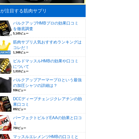
皆が注目する筋肉サプリ
バルクアップHMBプロの効果口コミ
を徹底調査
5,145ビュー
筋肉サプリ人気おすすめランキングは
コレだ！
1,348ビュー
ビルドマッスルHMBの効果や口コミ
について
1,010ビュー
バルクアップアーマープロという最強
の加圧シャツの詳細は？
936ビュー
DCCディープチェンジクレアチンの効
果口コミ
892ビュー
パーフェクトビルドEAAの効果と口コ
ミ
750ビュー
マッスルエレメンツHMBの口コミと