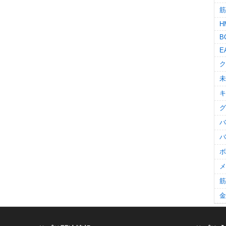
筋
H
B
E
ク
未
キ
グ
バ
バ
ボ
メ
筋
金