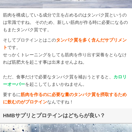
筋肉を構成している成分で主を占めるのはタンパク質というの
は常識ですね。 そのため、新しい筋肉が作る時に必要になるの
もまたタンパク質です。
そしてプロテインとはこの
タンパク質を多く含んだサプリメン
ト
です。
せっかくトレーニングをしても筋肉を作り出す栄養をとらなけ
れば筋肥大を起こす事は出来ませんよね。
ただ、食事だけで必要なタンパク質を補おうとすると、
カロリ
ーオーバー
を起こしてしまいかねません。
要するに
筋肉を作るのに必要な量のタンパク質を摂取するため
に飲むのがプロテイン
なんですね！
HMBサプリとプロテインはどちらが良い？