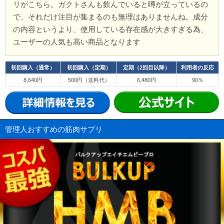
リがこちら。ガクトさんも飲んでいると噂が立っているの
で、それだけ注目が集まるのも無理はありませんね。成分
の内容というより、使用している存在感が大きすぎる為、
ユーザーの人気も高い商品となります
初回購入（通常）
初回購入（定期）
定期（2回目以降）
利用者の反応
8,640円
500円（送料代）
6,480円
90％
管理人おすすめの筋肉サプリ