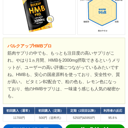
バルクアップHMBプロ
筋肉サプリの中でも、もっとも注目度の高いサプリがこ
れ。やはり1ヵ月間、HMBを2000mg摂取できるというメリ
ットが、ユーザーの高い評価につながっているみたいです
ね。HMBも、安心の国産原料を使っており、安全性や、質
が高い。 ビタミンB2配合で、粒の色も、レモン色になっ
ており、他のHMBサプリは、一味違う感じも人気の秘密か
も。
初回購入（通常）
初回購入（定期）
定期（2回目以降）
利用者の反応
11700円
500円（送料代）
5250円&5950円
95.8％