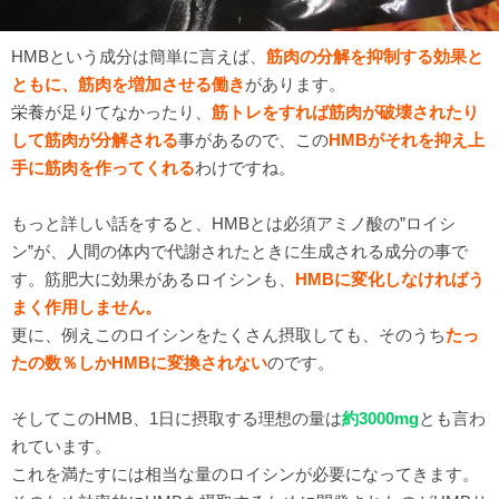
HMBという成分は簡単に言えば、
筋肉の分解を抑制する効果と
ともに、筋肉を増加させる働き
があります。
栄養が足りてなかったり、
筋トレをすれば筋肉が破壊されたり
して筋肉が分解される
事があるので、この
HMBがそれを抑え上
手に筋肉を作ってくれる
わけですね。
もっと詳しい話をすると、HMBとは必須アミノ酸の”ロイシ
ン”が、人間の体内で代謝されたときに生成される成分の事で
す。筋肥大に効果があるロイシンも、
HMBに変化しなければう
まく作用しません。
更に、例えこのロイシンをたくさん摂取しても、そのうち
たっ
たの数％しかHMBに変換されない
のです。
そしてこのHMB、1日に摂取する理想の量は
約3000mg
とも言わ
れています。
これを満たすには相当な量のロイシンが必要になってきます。