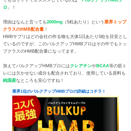
ロ
」！
理由はなんと言っても
2000mg
（5粒あたり）という
業界トップ
クラスのHMB配合量
！
HMBサプリはどの会社の作る物も大体1日あたり5粒を目安とし
ているのですが、このバルクアップHMBプロはその中でもトッ
プクラスのHMB配合量になってます。
加えてバルクアップHMBプロには
クレアチン
や
BCAA
等の筋ト
レには欠かせない成分も配合されており、使用している原料も
純国産
なところも安心ですね！
業界1位のバルクアップHMBプロの詳細はコチラ！